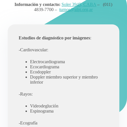
Información y contacto:
Soler 3945, CABA
– (011)
4839-7700 –
turnos@alpi.org.ar
Estudios de diagnóstico por imágenes
:
-Cardiovascular:
Electrocardiograma
Ecocardiograma
Ecodoppler
Doppler miembro superior y miembro
inferior
-Rayos:
Videodeglución
Espinograma
-Ecografía